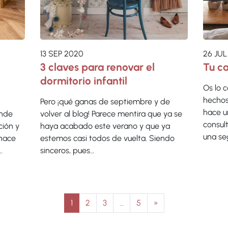
13 SEP 2020
26 JUL
3 claves para renovar el
Tu c
dormitorio infantil
Os lo 
hechos
Pero ¡qué ganas de septiembre y de
hace u
onde
volver al blog! Parece mentira que ya se
consul
ción y
haya acabado este verano y que ya
una se
 hace
estemos casi todos de vuelta. Siendo
…
sinceros, pues…
tradas
1
2
3
…
5
»