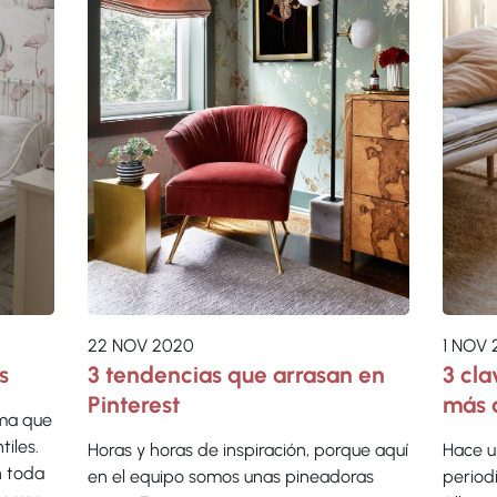
22 NOV 2020
1 NOV
s
3 tendencias que arrasan en
3 cla
Pinterest
más 
ma que
tiles.
Horas y horas de inspiración, porque aquí
Hace u
n toda
en el equipo somos unas pineadoras
period