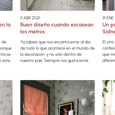
11 ABR 2021
31 ENE
en la
Buen diseño cuando escasean
Un pr
los metros
Sidn
t de
Ya sabéis que nos encanta estar al día
El otro
porque
de todo lo que acontece en el mundo de
confesó
nta se
la decoración, y no sólo dentro de
que má
e este
nuestro país. Siempre nos gusta estar…
difere