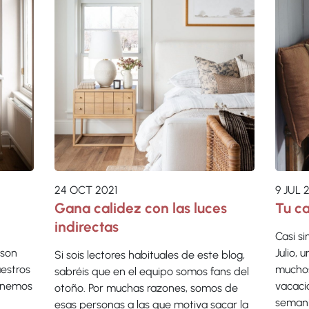
24 OCT 2021
9 JUL 
Gana calidez con las luces
Tu c
indirectas
Casi s
 son
Julio,
Si sois lectores habituales de este blog,
uestros
muchos
sabréis que en el equipo somos fans del
enemos
vacaci
otoño. Por muchas razones, somos de
semanit
esas personas a las que motiva sacar la