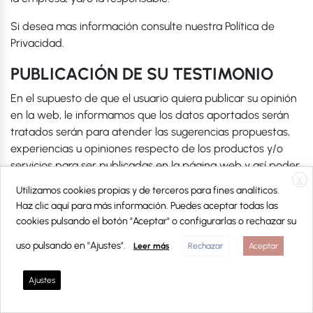
Si desea mas información consulte nuestra Política de
Privacidad.
PUBLICACIÓN DE SU TESTIMONIO
En el supuesto de que el usuario quiera publicar su opinión
en la web, le informamos que los datos aportados serán
tratados serán para atender las sugerencias propuestas,
experiencias u opiniones respecto de los productos y/o
servicios para ser publicadas en la página web y así poder
ayudar a otros usuarios. La responsable decidirá sobre la
X
Utilizamos cookies propias y de terceros para fines analíticos.
publicación o no de dicho contenido. Si desea mas
Haz clic aquí para más información. Puedes aceptar todas las
información consulte nuestra Política de Privacidad.
cookies pulsando el botón "Aceptar" o configurarlas o rechazar su
CANAL DE COMUNICACIÓN
uso pulsando en "Ajustes".
Leer más
Rechazar
Aceptar
LIDERLAMP pone a disposición de sus usuarios un canal a
Ajustes
través del cual se podrá comunicar y poner en
conocimiento de aquélla la existencia de cualesquiera