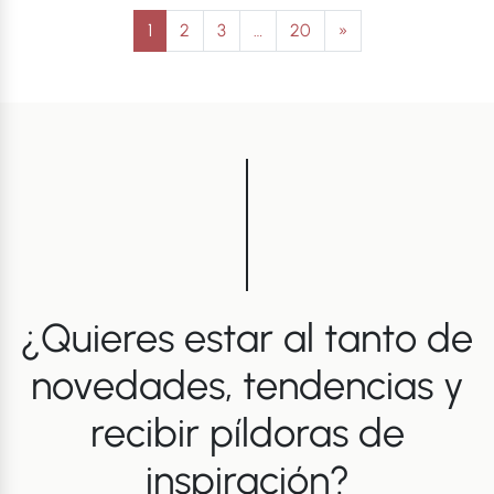
Navegación de entradas
1
2
3
…
20
»
¿Quieres estar al tanto de
novedades, tendencias y
recibir píldoras de
inspiración?