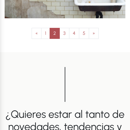
Navegación de entradas
«
1
2
3
4
5
»
¿Quieres estar al tanto de
novedades, tendencias y