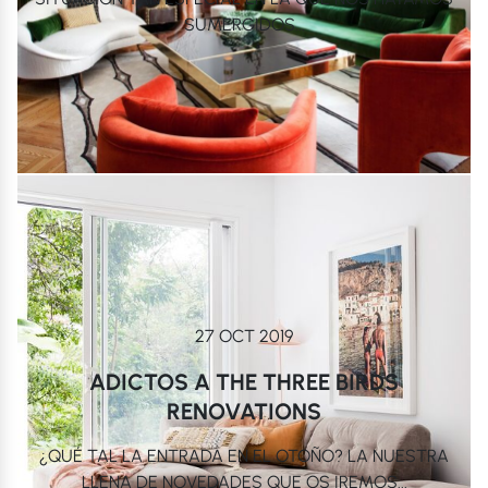
SUMERGIDOS...
27 OCT 2019
ADICTOS A THE THREE BIRDS
RENOVATIONS
¿QUÉ TAL LA ENTRADA EN EL OTOÑO? LA NUESTRA
LLENA DE NOVEDADES QUE OS IREMOS...