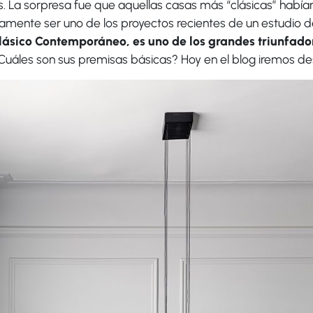
. La sorpresa fue que aquellas casas más “clásicas” había
mente ser uno de los proyectos recientes de un estudio de i
ásico Contemporáneo, es uno de los grandes triunfado
uáles son sus premisas básicas? Hoy en el blog iremos de