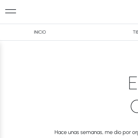
INICIO
TI
Desktop Navigation
E
Hace unas semanas, me dio por org