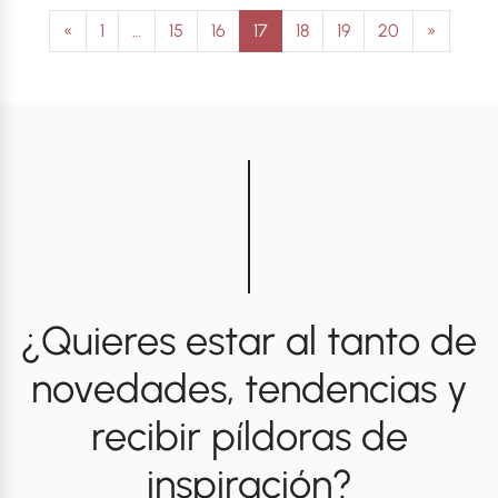
Navegación de entradas
«
1
…
15
16
17
18
19
20
»
¿Quieres estar al tanto de
novedades, tendencias y
recibir píldoras de
inspiración?