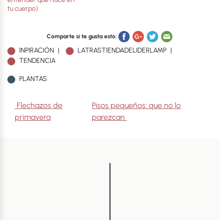
tu cuerpo)
Comparte si te gusta esto:
INPIRACIÓN
LATRASTIENDADELIDERLAMP
TENDENCIA
PLANTAS
Navegación de entradas
Flechazos de
Pisos pequeños: que no lo
primavera
parezcan