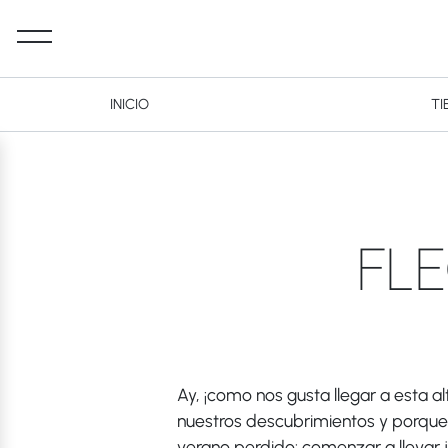
INICIO
TI
Desktop Navigation
FL
Ay, ¡como nos gusta llegar a esta 
nuestros descubrimientos y porque 
verano perdido: comenzar a llevar j