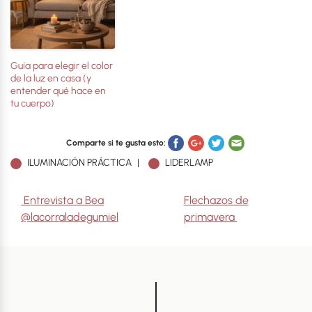
Guía para elegir el color
de la luz en casa (y
entender qué hace en
tu cuerpo)
Comparte si te gusta esto:
ILUMINACIÓN PRÁCTICA
LIDERLAMP
Navegación de entradas
Entrevista a Bea
Flechazos de
@lacorraladegumiel
primavera