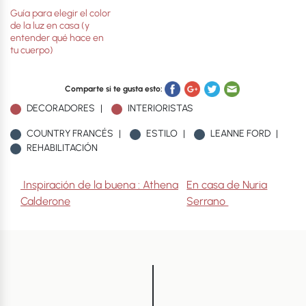
Guía para elegir el color
de la luz en casa (y
entender qué hace en
tu cuerpo)
Comparte si te gusta esto:
DECORADORES
INTERIORISTAS
COUNTRY FRANCÉS
ESTILO
LEANNE FORD
REHABILITACIÓN
Navegación de entradas
Inspiración de la buena : Athena
En casa de Nuria
Calderone
Serrano