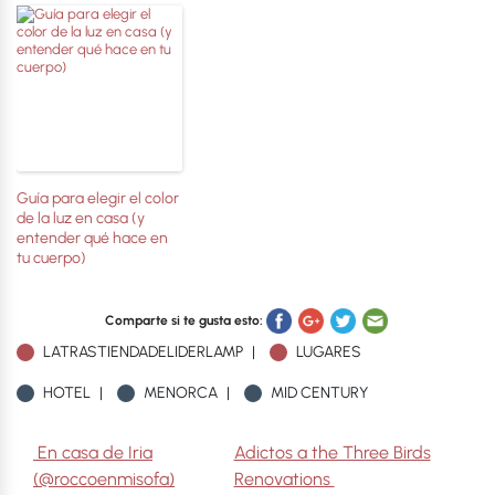
Guía para elegir el color
de la luz en casa (y
entender qué hace en
tu cuerpo)
Comparte si te gusta esto:
LATRASTIENDADELIDERLAMP
LUGARES
HOTEL
MENORCA
MID CENTURY
Navegación de entradas
En casa de Iria
Adictos a the Three Birds
(@roccoenmisofa)
Renovations