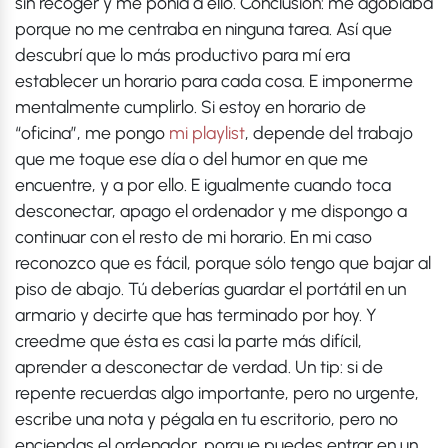
sin recoger y me ponía a ello. Conclusión: me agobiaba
porque no me centraba en ninguna tarea. Así que
descubrí que lo más productivo para mí era
establecer un horario para cada cosa. E imponerme
mentalmente cumplirlo. Si estoy en horario de
“oficina”, me pongo
mi playlist
, depende del trabajo
que me toque ese día o del humor en que me
encuentre, y a por ello. E igualmente cuando toca
desconectar, apago el ordenador y me dispongo a
continuar con el resto de mi horario. En mi caso
reconozco que es fácil, porque sólo tengo que bajar al
piso de abajo. Tú deberías guardar el portátil en un
armario y decirte que has terminado por hoy. Y
creedme que ésta es casi la parte más difícil,
aprender a desconectar de verdad. Un tip: si de
repente recuerdas algo importante, pero no urgente,
escribe una nota y pégala en tu escritorio, pero no
enciendas el ordenador, porque puedes entrar en un