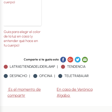
Guía para elegir el color
de la luz en casa (y
entender qué hace en
tu cuerpo)
Comparte si te gusta esto:
LATRASTIENDADELIDERLAMP
TENDENCIA
DESPACHO
OFICINA
TELETRABAJAR
Navegación de entradas
Es el momento de
En casa de Verónica
compartir
Algaba